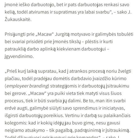
įmonė ieško darbuotojo, bet ir pats darbuotojas renkasi savo
kelią, todėl atvirumas ir supratimas yra labai svarbu“, – sako J.
Žukauskaitė.
Prisijungti prie „Macaw“ Jurgitą motyvavo ir galimybės tobulėti
bei svariai prisidėti prie įmonės tikslų – plėstis ir kurti
patrauklią darbo aplinką kiekvienam darbuotojui –
įgyvendinimo.
„Prieš kurį laiką supratau, kad į atrankos procesą noriu žvelgti
plačiau, todėl pradėjau domėtis darbdavio įvaizdžio kūrimo
(
employeer branding
) strategijomis ir darbuotojų įsitraukimu
bei gerove. „Macaw“ yra puiki vieta tiek matyti visus šiuos
procesus, tiek ir būti svarbia jų dalimi. Be to, man itin svarbi
erdvė augti, galimybė siūlyti savo sprendimus ir iniciatyvas,
išgirsti darbuotojų poreikius. Vertinu ir darbą su palaikančiais
kolegomis: kad ir kokių idėjų jau buvo gimę, nesu gavusi
neigiamo atsakymo – tik pagalbą, padrąsinimą ir įsitraukimą.
Todėl džiaugiuosi prisijungusi prie komandos“, – sako J.