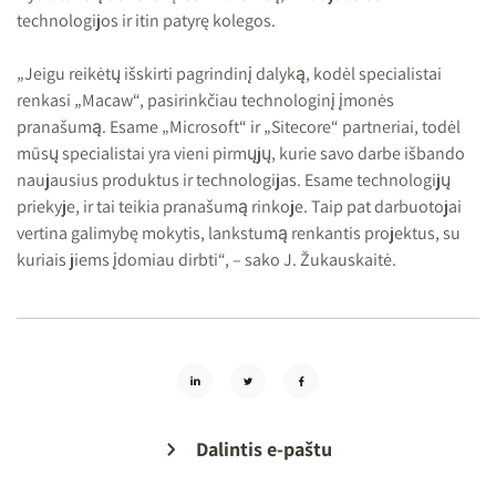
technologijos ir itin patyrę kolegos.
„Jeigu reikėtų išskirti pagrindinį dalyką, kodėl specialistai
renkasi „Macaw“, pasirinkčiau technologinį įmonės
pranašumą. Esame „Microsoft“ ir „Sitecore“ partneriai, todėl
mūsų specialistai yra vieni pirmųjų, kurie savo darbe išbando
naujausius produktus ir technologijas. Esame technologijų
priekyje, ir tai teikia pranašumą rinkoje. Taip pat darbuotojai
vertina galimybę mokytis, lankstumą renkantis projektus, su
kuriais jiems įdomiau dirbti“, – sako J. Žukauskaitė.
Dalintis e-paštu