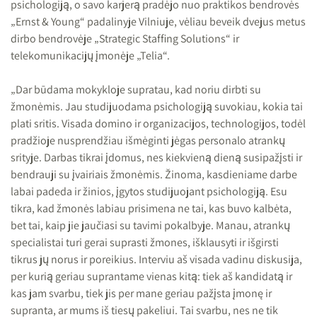
psichologiją, o savo karjerą pradėjo nuo praktikos bendrovės
„Ernst & Young“ padalinyje Vilniuje, vėliau beveik dvejus metus
dirbo bendrovėje „Strategic Staffing Solutions“ ir
telekomunikacijų įmonėje „Telia“.
„Dar būdama mokykloje supratau, kad noriu dirbti su
žmonėmis. Jau studijuodama psichologiją suvokiau, kokia tai
plati sritis. Visada domino ir organizacijos, technologijos, todėl
pradžioje nusprendžiau išmėginti jėgas personalo atrankų
srityje. Darbas tikrai įdomus, nes kiekvieną dieną susipažįsti ir
bendrauji su įvairiais žmonėmis. Žinoma, kasdieniame darbe
labai padeda ir žinios, įgytos studijuojant psichologiją. Esu
tikra, kad žmonės labiau prisimena ne tai, kas buvo kalbėta,
bet tai, kaip jie jaučiasi su tavimi pokalbyje. Manau, atrankų
specialistai turi gerai suprasti žmones, išklausyti ir išgirsti
tikrus jų norus ir poreikius. Interviu aš visada vadinu diskusija,
per kurią geriau suprantame vienas kitą: tiek aš kandidatą ir
kas jam svarbu, tiek jis per mane geriau pažįsta įmonę ir
supranta, ar mums iš tiesų pakeliui. Tai svarbu, nes ne tik