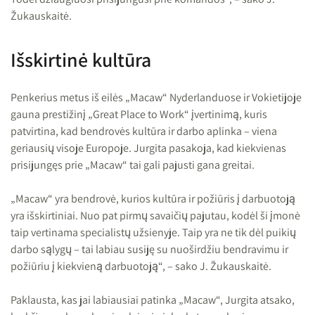
Žukauskaitė.
Išskirtinė kultūra
Penkerius metus iš eilės „Macaw“ Nyderlanduose ir Vokietijoje
gauna prestižinį „Great Place to Work“ įvertinimą, kuris
patvirtina, kad bendrovės kultūra ir darbo aplinka – viena
geriausių visoje Europoje. Jurgita pasakoja, kad kiekvienas
prisijungęs prie „Macaw“ tai gali pajusti gana greitai.
„Macaw“ yra bendrovė, kurios kultūra ir požiūris į darbuotoją
yra išskirtiniai. Nuo pat pirmų savaičių pajutau, kodėl ši įmonė
taip vertinama specialistų užsienyje. Taip yra ne tik dėl puikių
darbo sąlygų – tai labiau susiję su nuoširdžiu bendravimu ir
požiūriu į kiekvieną darbuotoją“, – sako J. Žukauskaitė.
Paklausta, kas jai labiausiai patinka „Macaw“, Jurgita atsako,