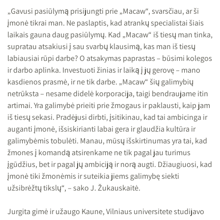
„Gavusi pasiūlymą prisijungti prie „Macaw“, svarsčiau, ar ši
įmonė tikrai man. Ne paslaptis, kad atrankų specialistai šiais
laikais gauna daug pasiūlymų. Kad „Macaw“ iš tiesų man tinka,
supratau atsakiusi į sau svarbų klausimą, kas man iš tiesų
labiausiai rūpi darbe? O atsakymas paprastas – būsimi kolegos
ir darbo aplinka. Investuoti žinias ir laiką į jų gerovę – mano
kasdienos prasmė, ir ne tik darbe. „Macaw“ šių galimybių
netrūksta – nesame didelė korporacija, taigi bendraujame itin
artimai. Yra galimybė prieiti prie žmogaus ir paklausti, kaip jam
iš tiesų sekasi. Pradėjusi dirbti, įsitikinau, kad tai ambicinga ir
auganti įmonė, išsiskirianti labai gera ir glaudžia kultūra ir
galimybėmis tobulėti. Manau, mūsų išskirtinumas yra tai, kad
žmones į komandą atsirenkame ne tik pagal jau turimus
įgūdžius, bet ir pagal jų ambiciją ir norą augti. Džiaugiuosi, kad
įmonė tiki žmonėmis ir suteikia jiems galimybę siekti
užsibrėžtų tikslų“, – sako J. Žukauskaitė.
Jurgita gimė ir užaugo Kaune, Vilniaus universitete studijavo