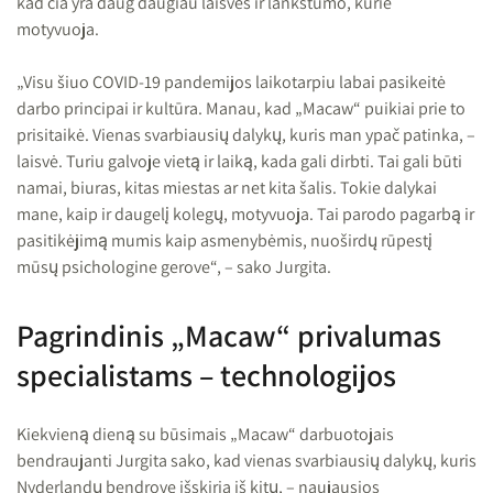
kad čia yra daug daugiau laisvės ir lankstumo, kurie
motyvuoja.
„Visu šiuo COVID-19 pandemijos laikotarpiu labai pasikeitė
darbo principai ir kultūra. Manau, kad „Macaw“ puikiai prie to
prisitaikė. Vienas svarbiausių dalykų, kuris man ypač patinka, –
laisvė. Turiu galvoje vietą ir laiką, kada gali dirbti. Tai gali būti
namai, biuras, kitas miestas ar net kita šalis. Tokie dalykai
mane, kaip ir daugelį kolegų, motyvuoja. Tai parodo pagarbą ir
pasitikėjimą mumis kaip asmenybėmis, nuoširdų rūpestį
mūsų psichologine gerove“, – sako Jurgita.
Pagrindinis „Macaw“ privalumas
specialistams – technologijos
Kiekvieną dieną su būsimais „Macaw“ darbuotojais
bendraujanti Jurgita sako, kad vienas svarbiausių dalykų, kuris
Nyderlandų bendrovę išskiria iš kitų, – naujausios