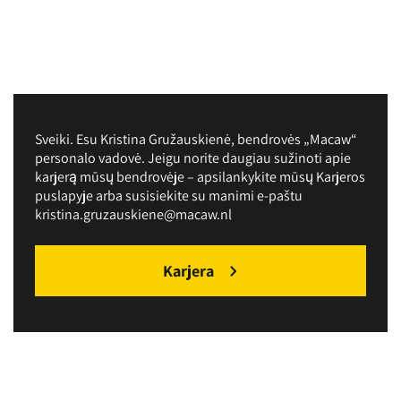
Sveiki. Esu Kristina Gružauskienė, bendrovės „Macaw“
personalo vadovė. Jeigu norite daugiau sužinoti apie
karjerą mūsų bendrovėje – apsilankykite mūsų Karjeros
puslapyje arba susisiekite su manimi e-paštu
kristina.gruzauskiene@macaw.nl
Karjera