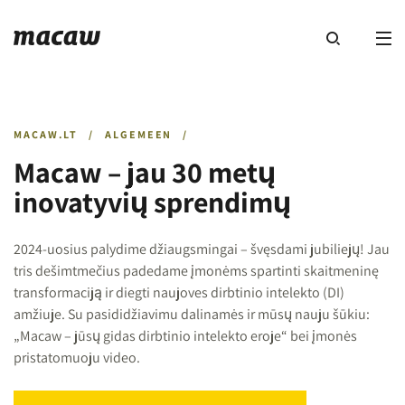
MACAW.LT
/
ALGEMEEN
/
Macaw – jau 30 metų
inovatyvių sprendimų
2024-uosius palydime džiaugsmingai – švęsdami jubiliejų! Jau
tris dešimtmečius padedame įmonėms spartinti skaitmeninę
transformaciją ir diegti naujoves dirbtinio intelekto (DI)
amžiuje. Su pasididžiavimu dalinamės ir mūsų nauju šūkiu:
„Macaw – jūsų gidas dirbtinio intelekto eroje“ bei įmonės
pristatomuoju video.