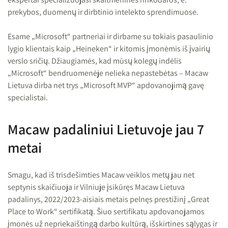
prekybos, duomenų ir dirbtinio intelekto sprendimuose.
Esame „Microsoft“ partneriai ir dirbame su tokiais pasaulinio
lygio klientais kaip „Heineken“ ir kitomis įmonėmis iš įvairių
verslo sričių. Džiaugiamės, kad mūsų kolegų indėlis
„Microsoft“ bendruomenėje nelieka nepastebėtas – Macaw
Lietuva dirba net trys
„Microsoft MVP“ apdovanojimą
gavę
specialistai.
Macaw padaliniui Lietuvoje jau 7
metai
Smagu, kad iš trisdešimties Macaw veiklos metų jau net
septynis skaičiuoja ir Vilniuje įsikūręs Macaw Lietuva
padalinys, 2022/2023-aisiais metais pelnęs prestižinį „Great
Place to Work“ sertifikatą. Šiuo sertifikatu apdovanojamos
įmonės už nepriekaištingą darbo kultūrą, išskirtines sąlygas ir