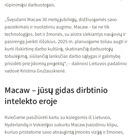
rūpinimąsi darbuotojais.
„Švęsdami Macaw 30 metų jubiliejų, didžiuojamės savo
pasiekimais ir nuolatiniu augimu. Macaw – tai ne tik
technologijos, bet ir žmonės, su aistra siekiantys naujovių ir
pasirengę įveikti iššūkius. 2025 m. planuojame toliau augti ir
kurti išskirtinę darbo kultūrą, skatinančią darbuotojų
tobulėjimą, siūlančią lanksčias darbo sąlygas ir galimybę
prisidėti prie įdomių projektų“, – dalinosi Lietuvos padalinio
vadovė Kristina Gružauskienė.
Macaw – jūsų gidas dirbtinio
intelekto eroje
Kviečiame pasižiūrėti kartu su kolegomis iš Lietuvos,
Nyderlandų ir Vokietijos sukurtu Macaw įvaizdiniu klipu,
kuriuo pristatome savo atnaujintą įmonės viziją ir žmones,